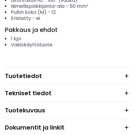
Liitäntäkulma
-
180° (vaaka)
Nimellispoikkipinta-ala
-
50
mm²
Pultin koko (M)
-
12
Eristetty
-
ei
Pakkaus ja ehdot
1
kpl
Vakiokäyttötuote
Tuotetiedot
Tekniset tiedot
Tuotekuvaus
Dokumentit ja linkit