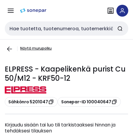
Siirry
Siirry
navigointiin
sisältöön
Haku
Näytä murupolku
ELPRESS - Kaapelikenkä purist Cu
50/M12 - KRF50-12
Kopioi
Kopioi
Sähkönro 5201047
Sonepar-ID 100040647
Kirjaudu sisään tai luo tili tarkistaaksesi hinnan ja
tehdäksesi tilauksen