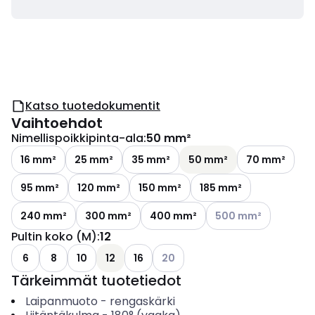
Katso tuotedokumentit
Vaihtoehdot
Nimellispoikkipinta-ala
:
50 mm²
16 mm²
25 mm²
35 mm²
50 mm²
70 mm²
95 mm²
120 mm²
150 mm²
185 mm²
Katso käytettävissä o
240 mm²
300 mm²
400 mm²
500 mm²
Pultin koko (M)
:
12
Katso käytettävissä olevat vaih
6
8
10
12
16
20
Tärkeimmät tuotetiedot
Laipanmuoto
-
rengaskärki