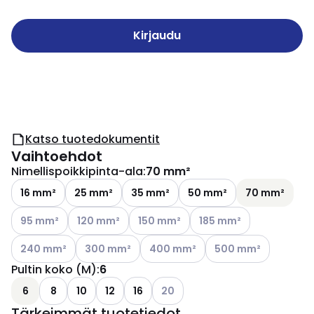
Kirjaudu
Katso tuotedokumentit
Vaihtoehdot
Nimellispoikkipinta-ala
:
70 mm²
16 mm²
25 mm²
35 mm²
50 mm²
70 mm²
Katso käytettävissä olevat vaihtoehdot
Katso käytettävissä olevat vaihtoehdot
Katso käytettävissä olevat vaihtoehd
Katso käytettävissä olev
95 mm²
120 mm²
150 mm²
185 mm²
Katso käytettävissä olevat vaihtoehdot
Katso käytettävissä olevat vaihtoehdot
Katso käytettävissä olevat vaihtoe
Katso käytettävissä o
240 mm²
300 mm²
400 mm²
500 mm²
Pultin koko (M)
:
6
Katso käytettävissä olevat vaih
6
8
10
12
16
20
Tärkeimmät tuotetiedot