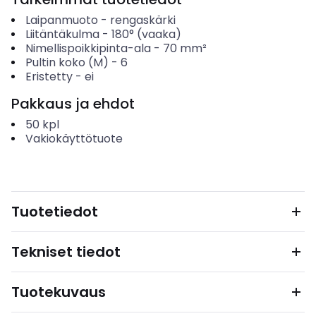
Laipanmuoto
-
rengaskärki
Liitäntäkulma
-
180° (vaaka)
Nimellispoikkipinta-ala
-
70
mm²
Pultin koko (M)
-
6
Eristetty
-
ei
Pakkaus ja ehdot
50
kpl
Vakiokäyttötuote
Tuotetiedot
Tekniset tiedot
Tuotekuvaus