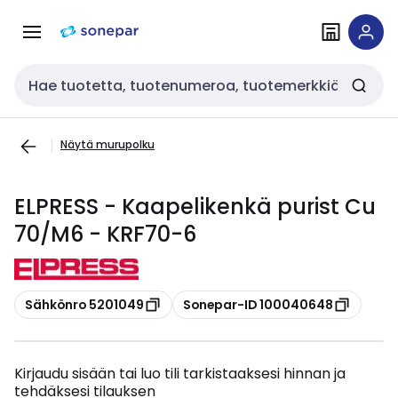
Siirry
Siirry
navigointiin
sisältöön
Haku
Näytä murupolku
ELPRESS - Kaapelikenkä purist Cu
70/M6 - KRF70-6
Kopioi
Kopioi
Sähkönro 5201049
Sonepar-ID 100040648
Kirjaudu sisään tai luo tili tarkistaaksesi hinnan ja
tehdäksesi tilauksen