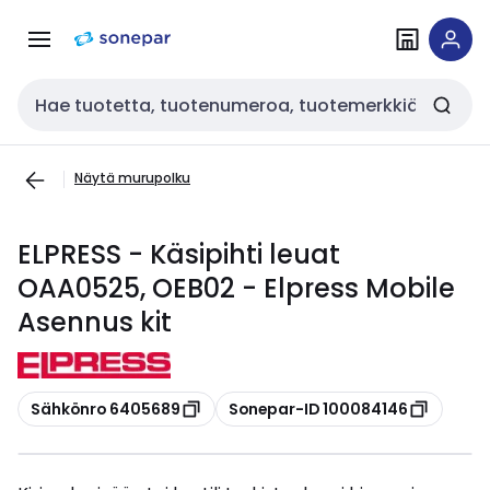
Siirry
Siirry
navigointiin
sisältöön
Haku
Näytä murupolku
ELPRESS - Käsipihti leuat
OAA0525, OEB02 - Elpress Mobile
Asennus kit
Kopioi
Kopioi
Sähkönro 6405689
Sonepar-ID 100084146