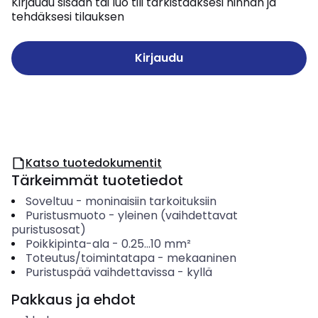
Kirjaudu sisään tai luo tili tarkistaaksesi hinnan ja
tehdäksesi tilauksen
Kirjaudu
Katso tuotedokumentit
Tärkeimmät tuotetiedot
Soveltuu
-
moninaisiin tarkoituksiin
Puristusmuoto
-
yleinen (vaihdettavat
puristusosat)
Poikkipinta-ala
-
0.25...10
mm²
Toteutus/toimintatapa
-
mekaaninen
Puristuspää vaihdettavissa
-
kyllä
Pakkaus ja ehdot