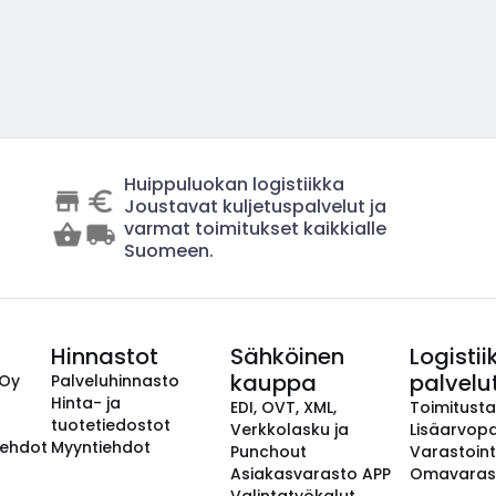
Huippuluokan logistiikka
Joustavat kuljetuspalvelut ja
varmat toimitukset kaikkialle
Suomeen.
Hinnastot
Sähköinen
Logistii
kauppa
palvelu
 Oy
Palveluhinnasto
Hinta- ja
EDI, OVT, XML,
Toimitust
tuotetiedostot
Verkkolasku ja
Lisäarvopa
aehdot
Myyntiehdot
Punchout
Varastoint
Asiakasvarasto APP
Omavaras