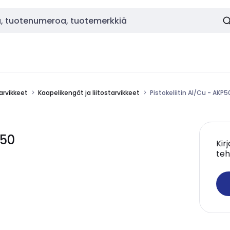
tarvikkeet
Kaapelikengät ja liitostarvikkeet
Pistokeliitin Al/Cu - AKP5
P50
Kir
teh