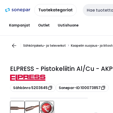
Siirry
Siirry
navigointiin
sisältöön
Tuotekategoriat
Haku
Kampanjat
Outlet
Uutishuone
Sähkönjakelu- ja televerkot
Kaapelin suojaus- ja liitos
ELPRESS - Pistokeliitin Al/Cu - AK
Kopioi
Kopioi
Sähkönro 5203645
Sonepar-ID 100073857