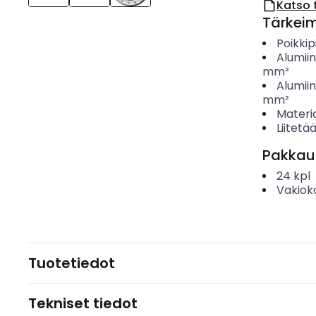
Katso 
Tärkei
Poikki
Alumiin
mm²
Alumiin
mm²
Materia
Liitetä
Pakkau
24
kpl
Vakiok
Tuotetiedot
Tekniset tiedot