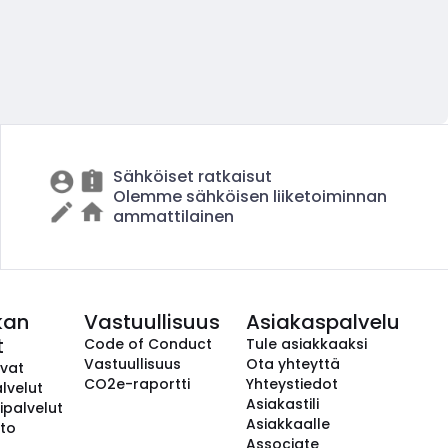
Sähköiset ratkaisut
Olemme sähköisen liiketoiminnan
ammattilainen
kan
Vastuullisuus
Asiakaspalvelu
t
Code of Conduct
Tule asiakkaaksi
Vastuullisuus
Ota yhteyttä
avat
CO2e-raportti
Yhteystiedot
lvelut
Asiakastili
ipalvelut
Asiakkaalle
to
Associate