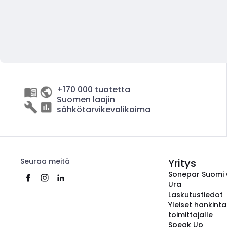
+170 000 tuotetta
Suomen laajin
sähkötarvikevalikoima
Seuraa meitä
Yritys
Sonepar Suomi
Ura
Laskutustiedot
Yleiset hankint
toimittajalle
Speak Up