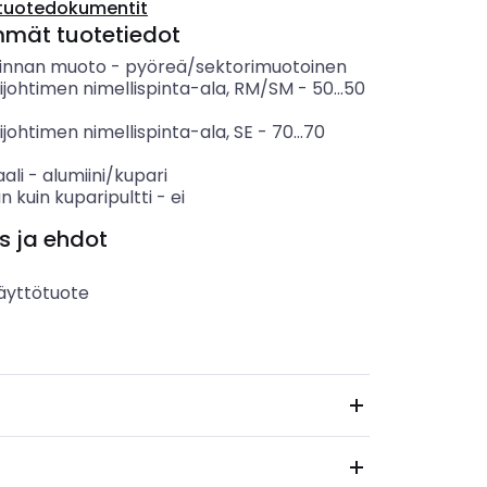
tuotedokumentit
mmät tuotetiedot
pinnan muoto
-
pyöreä/sektorimuotoinen
ijohtimen nimellispinta-ala, RM/SM
-
50...50
ijohtimen nimellispinta-ala, SE
-
70...70
ali
-
alumiini/kupari
än kuin kuparipultti
-
ei
s ja ehdot
äyttötuote