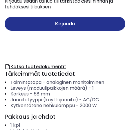
Kirjaudu sisään tai luo tili tarkistaaksesi hinnan ja
tehdäksesi tilauksen
Kirjaudu
Katso tuotedokumentit
Tärkeimmät tuotetiedot
Toimintatapa
-
analoginen monitoiminen
Leveys (moduulipaikkojen määrä)
-
1
Korkeus
-
58
mm
Jännitetyyppi (käyttöjännite)
-
AC/DC
Kytkentäteho hehkulamppu
-
2000
W
Pakkaus ja ehdot
1
kpl