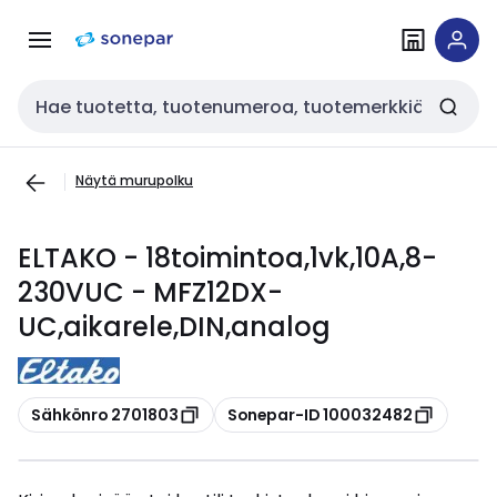
Siirry
Siirry
navigointiin
sisältöön
Haku
Näytä murupolku
ELTAKO - 18toimintoa,1vk,10A,8-
230VUC - MFZ12DX-
UC,aikarele,DIN,analog
Kopioi
Kopioi
Sähkönro 2701803
Sonepar-ID 100032482