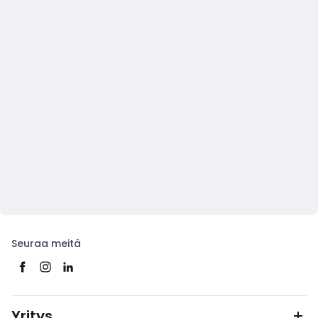
Seuraa meitä
Yritys