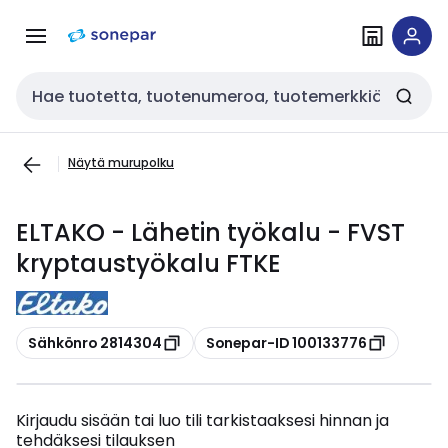
Siirry
Siirry
navigointiin
sisältöön
Haku
Näytä murupolku
ELTAKO - Lähetin työkalu - FVST
kryptaustyökalu FTKE
Kopioi
Kopioi
Sähkönro 2814304
Sonepar-ID 100133776
Kirjaudu sisään tai luo tili tarkistaaksesi hinnan ja
tehdäksesi tilauksen