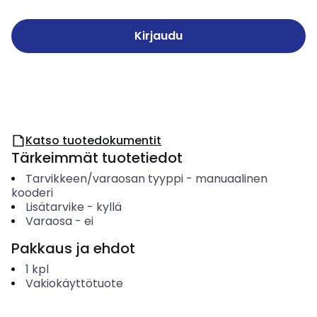
Kirjaudu
Katso tuotedokumentit
Tärkeimmät tuotetiedot
Tarvikkeen/varaosan tyyppi
-
manuaalinen
kooderi
Lisätarvike
-
kyllä
Varaosa
-
ei
Pakkaus ja ehdot
1
kpl
Vakiokäyttötuote