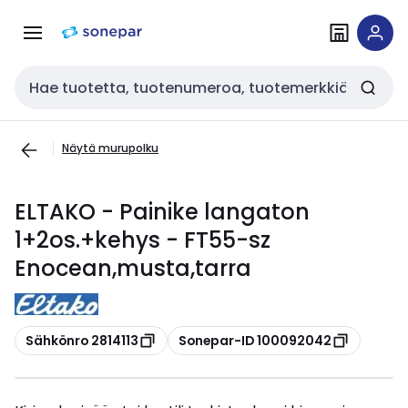
Siirry
Siirry
navigointiin
sisältöön
Haku
Näytä murupolku
ELTAKO - Painike langaton
1+2os.+kehys - FT55-sz
Enocean,musta,tarra
Kopioi
Kopioi
Sähkönro 2814113
Sonepar-ID 100092042