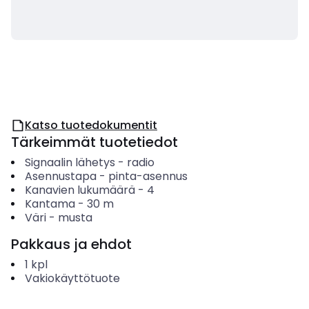
Katso tuotedokumentit
Tärkeimmät tuotetiedot
Signaalin lähetys
-
radio
Asennustapa
-
pinta-asennus
Kanavien lukumäärä
-
4
Kantama
-
30
m
Väri
-
musta
Pakkaus ja ehdot
1
kpl
Vakiokäyttötuote