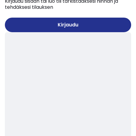
Kirjaudu sisään tai luo tili tarkistaaksesi hinnan ja
tehdäksesi tilauksen
Kirjaudu