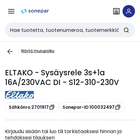
Siirry
Siirry
navigointiin
sisältöön
Haku
Näytä murupolku
ELTAKO - Sysäysrele 3s+1a
16A/230VAC DI - S12-310-230V
Kopioi
Kopioi
Sähkönro 2701917
Sonepar-ID 100032497
Kirjaudu sisään tai luo tili tarkistaaksesi hinnan ja
tehdäksesi tilauksen