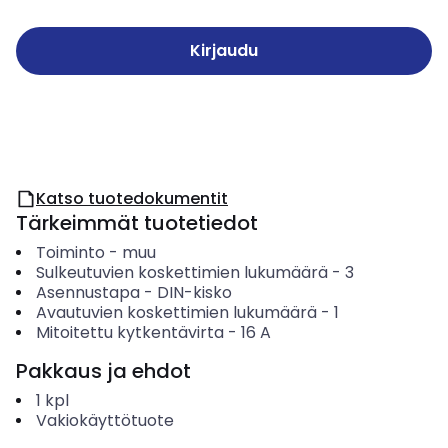
Kirjaudu
Katso tuotedokumentit
Tärkeimmät tuotetiedot
Toiminto
-
muu
Sulkeutuvien koskettimien lukumäärä
-
3
Asennustapa
-
DIN-kisko
Avautuvien koskettimien lukumäärä
-
1
Mitoitettu kytkentävirta
-
16
A
Pakkaus ja ehdot
1
kpl
Vakiokäyttötuote