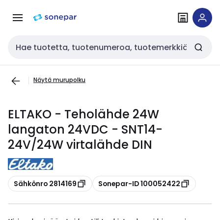
Siirry
Siirry
navigointiin
sisältöön
Haku
Näytä murupolku
ELTAKO - Teholähde 24W
langaton 24VDC - SNT14-
24V/24W virtalähde DIN
Kopioi
Kopioi
Sähkönro 2814169
Sonepar-ID 100052422