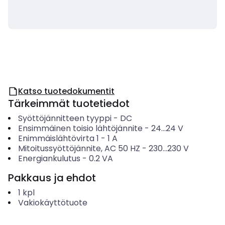
Katso tuotedokumentit
Tärkeimmät tuotetiedot
Syöttöjännitteen tyyppi
-
DC
Ensimmäinen toisio lähtöjännite
-
24...24
V
Enimmäislähtövirta 1
-
1
A
Mitoitussyöttöjännite, AC 50 HZ
-
230...230
V
Energiankulutus
-
0.2
VA
Pakkaus ja ehdot
1
kpl
Vakiokäyttötuote