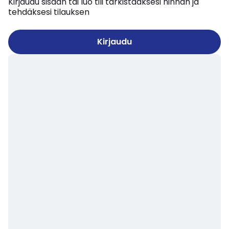
Kirjaudu sisään tai luo tili tarkistaaksesi hinnan ja
tehdäksesi tilauksen
Kirjaudu