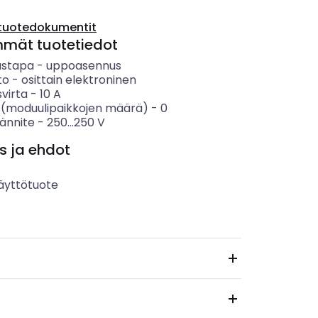
tuotedokumentit
mmät tuotetiedot
ustapa
-
uppoasennus
to
-
osittain elektroninen
svirta
-
10
A
 (moduulipaikkojen määrä)
-
0
jännite
-
250...250
V
s ja ehdot
äyttötuote