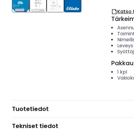
Katso 
Tärkei
Asenn
Toimin
Nimelli
Leveys
Syöttö
Pakkau
1
kpl
Vakiok
Tuotetiedot
Tekniset tiedot