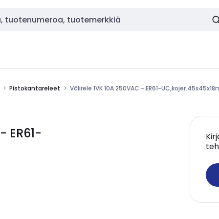
Pistokantareleet
Välirele 1VK 10A 250VAC - ER61-UC,kojer.45x45x1
- ER61-
Kir
teh