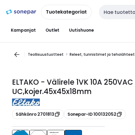
Siirry
Siirry
navigointiin
sisältöön
Tuotekategoriat
Haku
Kampanjat
Outlet
Uutishuone
Teollisuustuotteet
Releet, tunnistimet ja teholähteet
ELTAKO - Välirele 1VK 10A 250VAC 
UC,kojer.45x45x18mm
Kopioi
Kopioi
Sähkönro 2701813
Sonepar-ID 100132052