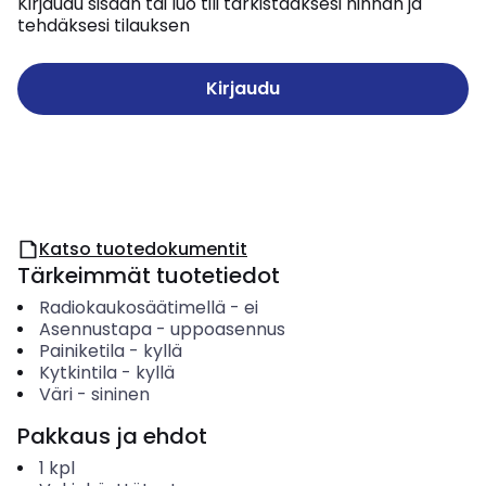
Kirjaudu sisään tai luo tili tarkistaaksesi hinnan ja
tehdäksesi tilauksen
Kirjaudu
Katso tuotedokumentit
Tärkeimmät tuotetiedot
Radiokaukosäätimellä
-
ei
Asennustapa
-
uppoasennus
Painiketila
-
kyllä
Kytkintila
-
kyllä
Väri
-
sininen
Pakkaus ja ehdot
1
kpl