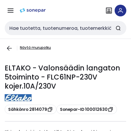
Siirry
Siirry
navigointiin
sisältöön
Haku
Näytä murupolku
ELTAKO - Valonsäädin langaton
5toiminto - FLC61NP-230V
kojer.10A/230V
Kopioi
Kopioi
Sähkönro 2814079
Sonepar-ID 100012630