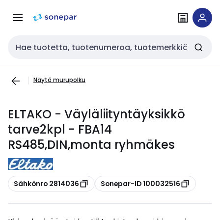
Siirry
Siirry
navigointiin
sisältöön
Haku
Näytä murupolku
ELTAKO - Väyläliityntäyksikkö
tarve2kpl - FBA14
RS485,DIN,monta ryhmäkes
Kopioi
Kopioi
Sähkönro 2814036
Sonepar-ID 100032516