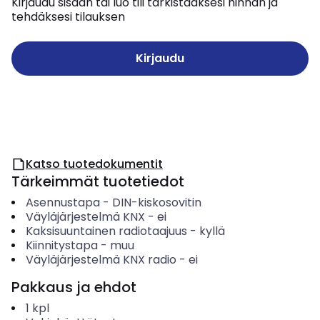
Kirjaudu sisään tai luo tili tarkistaaksesi hinnan ja
tehdäksesi tilauksen
Kirjaudu
Katso tuotedokumentit
Tärkeimmät tuotetiedot
Asennustapa
-
DIN-kiskosovitin
Väyläjärjestelmä KNX
-
ei
Kaksisuuntainen radiotaajuus
-
kyllä
Kiinnitystapa
-
muu
Väyläjärjestelmä KNX radio
-
ei
Pakkaus ja ehdot
1
kpl