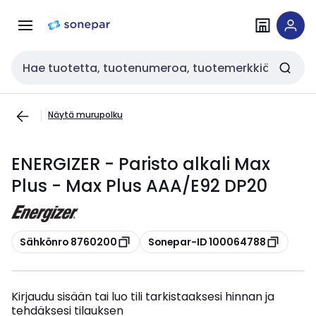
Siirry
Siirry
navigointiin
sisältöön
Haku
Näytä murupolku
ENERGIZER - Paristo alkali Max
Plus - Max Plus AAA/E92 DP20
Kopioi
Kopioi
Sähkönro 8760200
Sonepar-ID 100064788
Kirjaudu sisään tai luo tili tarkistaaksesi hinnan ja
tehdäksesi tilauksen