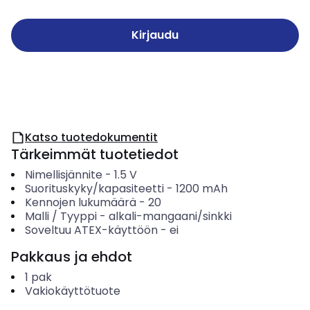
Kirjaudu
Katso tuotedokumentit
Tärkeimmät tuotetiedot
Nimellisjännite
-
1.5
V
Suorituskyky/kapasiteetti
-
1200
mAh
Kennojen lukumäärä
-
20
Malli / Tyyppi
-
alkali-mangaani/sinkki
Soveltuu ATEX-käyttöön
-
ei
Pakkaus ja ehdot
1
pak
Vakiokäyttötuote