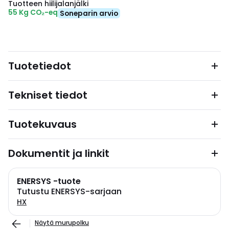
Tuotteen hiilijalanjälki
55 Kg CO₂-eq
Soneparin arvio
Tuotetiedot
Tekniset tiedot
Tuotekuvaus
Dokumentit ja linkit
ENERSYS -tuote
Tutustu ENERSYS-sarjaan
HX
Näytä murupolku