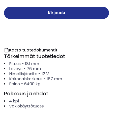
Kirjaudu
Katso tuotedokumentit
Tärkeimmät tuotetiedot
Pituus
-
181
mm
Leveys
-
76
mm
Nimellisjännite
-
12
V
Kokonaiskorkeus
-
167
mm
Paino
-
6400
kg
Pakkaus ja ehdot
4
kpl
Vakiokäyttötuote