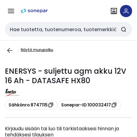
Siirry
Siirry
navigointiin
sisältöön
Haku
Näytä murupolku
ENERSYS - suljettu agm akku 12V
16 Ah - DATASAFE HX80
Kopioi
Kopioi
Sähkönro 8747115
Sonepar-ID 100032417
Kirjaudu sisään tai luo tili tarkistaaksesi hinnan ja
tehdäksesi tilauksen