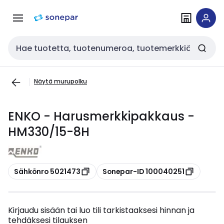
Siirry
Siirry
navigointiin
sisältöön
Haku
Näytä murupolku
ENKO - Harusmerkkipakkaus -
HM330/15-8H
Kopioi
Kopioi
Sähkönro 5021473
Sonepar-ID 100040251
Kirjaudu sisään tai luo tili tarkistaaksesi hinnan ja
tehdäksesi tilauksen