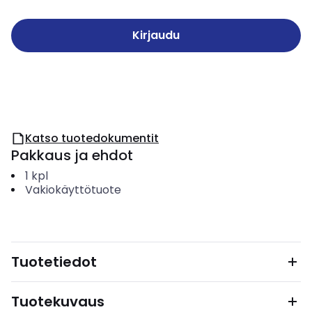
Kirjaudu
Katso tuotedokumentit
Pakkaus ja ehdot
1
kpl
Vakiokäyttötuote
Tuotetiedot
Tuotekuvaus