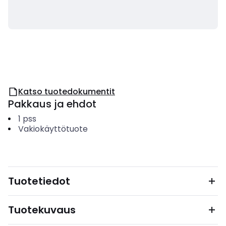
Katso tuotedokumentit
Pakkaus ja ehdot
1
pss
Vakiokäyttötuote
Tuotetiedot
Tuotekuvaus