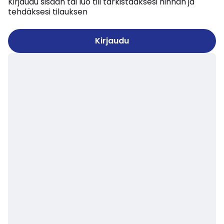
Kirjaudu sisään tai luo tili tarkistaaksesi hinnan ja
tehdäksesi tilauksen
Kirjaudu