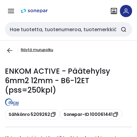
Siirry
Siirry
navigointiin
sisältöön
Haku
Näytä murupolku
ENKOM ACTIVE - Päätehylsy
6mm2 12mm - B6-12ET
(pss=250kpl)
Kopioi
Kopioi
Sähkönro 5209262
Sonepar-ID 100061441