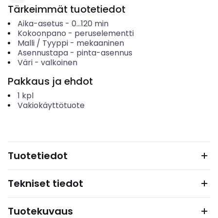
Tärkeimmät tuotetiedot
Aika-asetus
-
0...120
min
Kokoonpano
-
peruselementti
Malli / Tyyppi
-
mekaaninen
Asennustapa
-
pinta-asennus
Väri
-
valkoinen
Pakkaus ja ehdot
1
kpl
Vakiokäyttötuote
Tuotetiedot
Tekniset tiedot
Tuotekuvaus