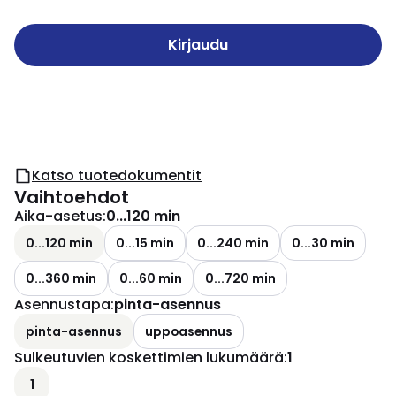
Kirjaudu
Katso tuotedokumentit
Vaihtoehdot
Aika-asetus
:
0...120 min
0...120 min
0...15 min
0...240 min
0...30 min
0...360 min
0...60 min
0...720 min
Asennustapa
:
pinta-asennus
pinta-asennus
uppoasennus
Sulkeutuvien koskettimien lukumäärä
:
1
1