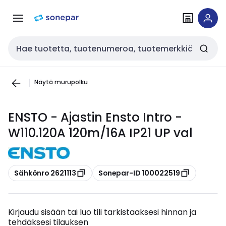
Siirry
Siirry
navigointiin
sisältöön
Haku
Näytä murupolku
ENSTO - Ajastin Ensto Intro -
W110.120A 120m/16A IP21 UP val
Kopioi
Kopioi
Sähkönro 2621113
Sonepar-ID 100022519
Kirjaudu sisään tai luo tili tarkistaaksesi hinnan ja
tehdäksesi tilauksen