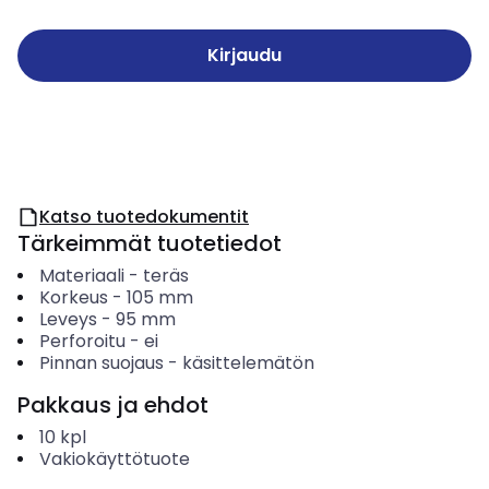
Kirjaudu
Katso tuotedokumentit
Tärkeimmät tuotetiedot
Materiaali
-
teräs
Korkeus
-
105
mm
Leveys
-
95
mm
Perforoitu
-
ei
Pinnan suojaus
-
käsittelemätön
Pakkaus ja ehdot
10
kpl
Vakiokäyttötuote