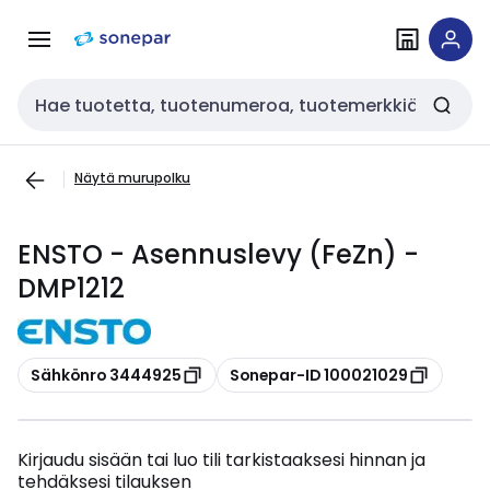
Siirry
Siirry
navigointiin
sisältöön
Haku
Näytä murupolku
ENSTO - Asennuslevy (FeZn) -
DMP1212
Kopioi
Kopioi
Sähkönro 3444925
Sonepar-ID 100021029
Kirjaudu sisään tai luo tili tarkistaaksesi hinnan ja
tehdäksesi tilauksen