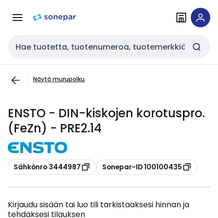
Siirry
Siirry
navigointiin
sisältöön
Haku
Näytä murupolku
ENSTO - DIN-kiskojen korotuspro.
(FeZn) - PRE2.14
Kopioi
Kopioi
Sähkönro 3444987
Sonepar-ID 100100435
Kirjaudu sisään tai luo tili tarkistaaksesi hinnan ja
tehdäksesi tilauksen