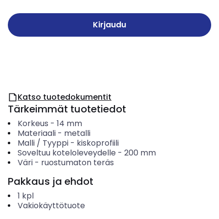
Kirjaudu
Katso tuotedokumentit
Tärkeimmät tuotetiedot
Korkeus
-
14
mm
Materiaali
-
metalli
Malli / Tyyppi
-
kiskoprofiili
Soveltuu koteloleveydelle
-
200
mm
Väri
-
ruostumaton teräs
Pakkaus ja ehdot
1
kpl
Vakiokäyttötuote