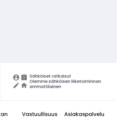
Sähköiset ratkaisut
Olemme sähköisen liiketoiminnan
ammattilainen
kan
Vastuullisuus
Asiakaspalvelu