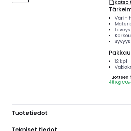
Katso 
Tärkei
Väri
-
Materia
Leveys
Korkeu
Syvyys
Pakkau
12
kpl
Vakiok
Tuotteen hi
48 Kg CO₂
Tuotetiedot
Tekniset tiedot