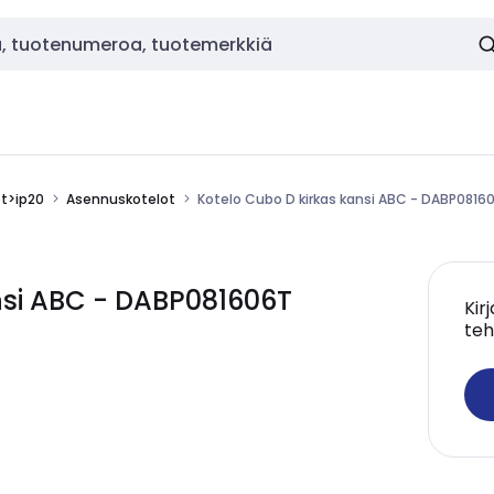
ot>ip20
Asennuskotelot
Kotelo Cubo D kirkas kansi ABC - DABP0816
nsi ABC - DABP081606T
Kir
teh