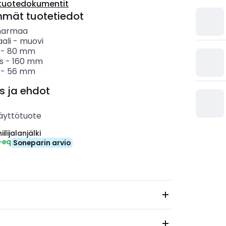
tuotedokumentit
mmät tuotetiedot
harmaa
ali
-
muovi
-
80
mm
s
-
160
mm
-
56
mm
s ja ehdot
äyttötuote
ilijalanjälki
-eq
Soneparin arvio