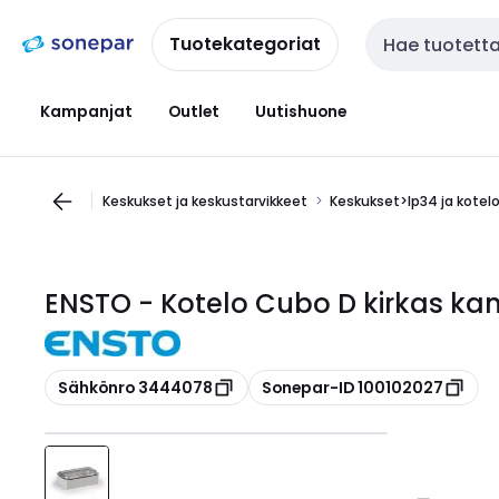
Siirry
Siirry
navigointiin
sisältöön
Tuotekategoriat
Haku
Kampanjat
Outlet
Uutishuone
Keskukset ja keskustarvikkeet
Keskukset>Ip34 ja kotel
ENSTO - Kotelo Cubo D kirkas ka
Kopioi
Kopioi
Sähkönro 3444078
Sonepar-ID 100102027