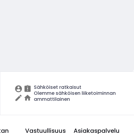
Sähköiset ratkaisut
Olemme sähköisen liiketoiminnan
ammattilainen
kan
Vastuullisuus
Asiakaspalvelu