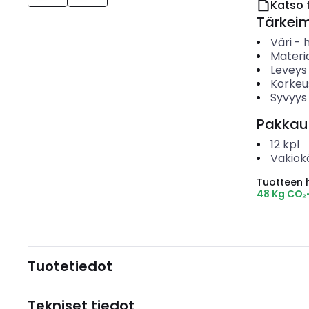
Katso 
Tärkei
Väri
-
Materia
Leveys
Korkeu
Syvyys
Pakkau
12
kpl
Vakiok
Tuotteen hi
48 Kg CO₂
Tuotetiedot
Tekniset tiedot