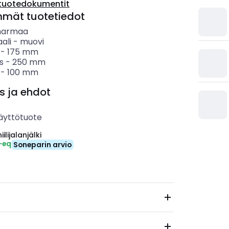
tuotedokumentit
mmät tuotetiedot
harmaa
ali
-
muovi
-
175
mm
s
-
250
mm
-
100
mm
s ja ehdot
äyttötuote
ilijalanjälki
-eq
Soneparin arvio