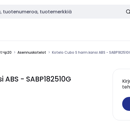
ot>ip20
Asennuskotelot
Kotelo Cubo S harm.kansi ABS - SABP182510
i ABS - SABP182510G
Kir
teh