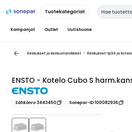
Siirry
Siirry
navigointiin
sisältöön
Tuotekategoriat
Haku
Kampanjat
Outlet
Uutishuone
Keskukset ja keskustarvikkeet
Keskukset>Ip34 ja kotel
ENSTO - Kotelo Cubo S harm.kans
Kopioi
Kopioi
Sähkönro 3443450
Sonepar-ID 100082936