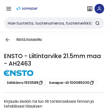
Siirry
Siirry
navigointiin
sisältöön
Haku
Näytä murupolku
ENSTO - Liitintarvike 21.5mm maa
- AH2463
Kopioi
Kopioi
Sähkönro 1933588
Sonepar-ID 100085030
Kirjaudu sisään tai luo tili tarkistaaksesi hinnan ja
tehdäksesi tilauksen