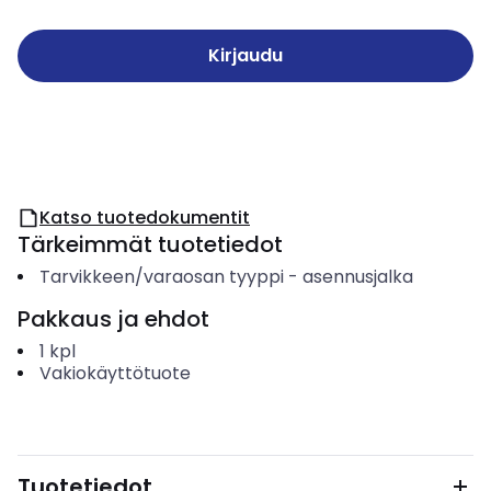
Kirjaudu
Katso tuotedokumentit
Tärkeimmät tuotetiedot
Tarvikkeen/varaosan tyyppi
-
asennusjalka
Pakkaus ja ehdot
1
kpl
Vakiokäyttötuote
Tuotetiedot