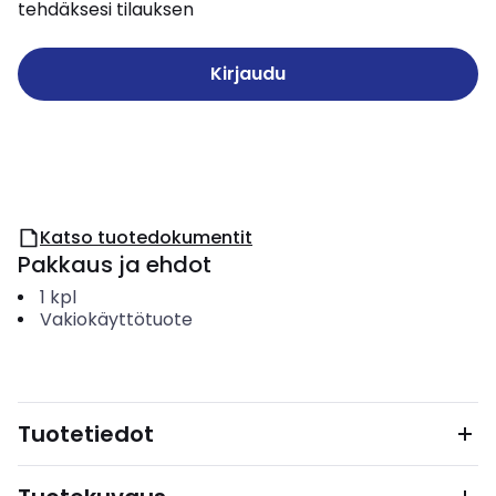
tehdäksesi tilauksen
Kirjaudu
Katso tuotedokumentit
Pakkaus ja ehdot
1
kpl
Vakiokäyttötuote
Tuotetiedot