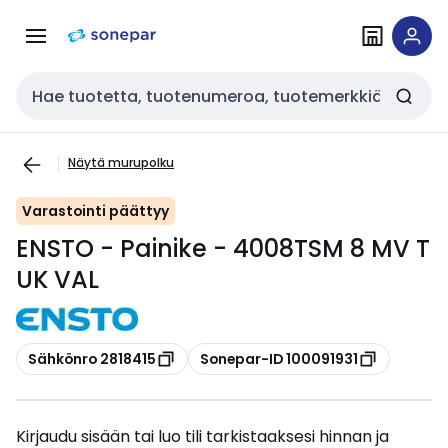
Siirry
Siirry
navigointiin
sisältöön
Haku
Näytä murupolku
Varastointi päättyy
ENSTO - Painike - 4008TSM 8 MV T
UK VAL
Kopioi
Kopioi
Sähkönro 2818415
Sonepar-ID 100091931
Kirjaudu sisään tai luo tili tarkistaaksesi hinnan ja