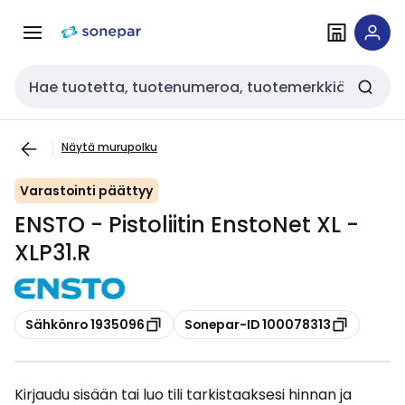
Siirry
Siirry
navigointiin
sisältöön
Haku
Näytä murupolku
Varastointi päättyy
ENSTO - Pistoliitin EnstoNet XL -
XLP31.R
Kopioi
Kopioi
Sähkönro 1935096
Sonepar-ID 100078313
Kirjaudu sisään tai luo tili tarkistaaksesi hinnan ja