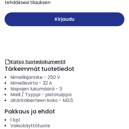
tehdäksesi tilauksen
Kirjaudu
Katso tuotedokumentit
Tärkeimmät tuotetiedot
Nimellisjännite
-
250
V
Nimellisvirta
-
32
A
Napojen lukumäärä
-
3
Malli / Tyyppi
-
pistotulppa
Liitäntäkierteen koko
-
M3,5
Pakkaus ja ehdot
1
kpl
Vakiokäyttötuote