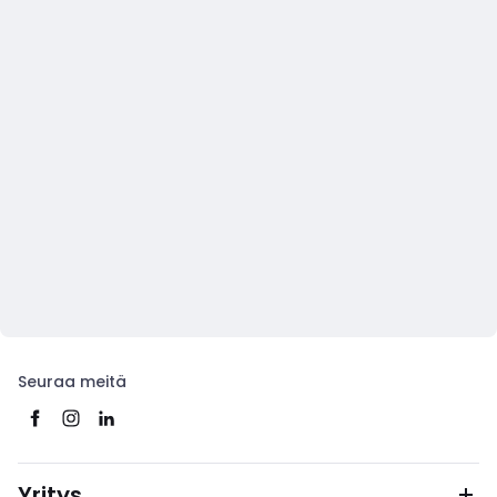
Seuraa meitä
Yritys