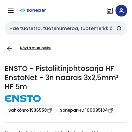
Siirry
Siirry
navigointiin
sisältöön
Haku
Näytä murupolku
ENSTO - Pistoliitinjohtosarja HF
EnstoNet - 3n naaras 3x2,5mm²
HF 5m
Kopioi
Kopioi
Sähkönro 1936558
Sonepar-ID 100095134