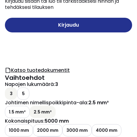
Kirjaudu sisään tai luo tili tarkistaaksesi hinnan ja
tehdäksesi tilauksen
Kirjaudu
Katso tuotedokumentit
Vaihtoehdot
Napojen lukumäärä
:
3
3
5
Johtimen nimellispoikkipinta-ala
:
2.5 mm²
1.5 mm²
2.5 mm²
Kokonaispituus
:
5000 mm
1000 mm
2000 mm
3000 mm
4000 mm