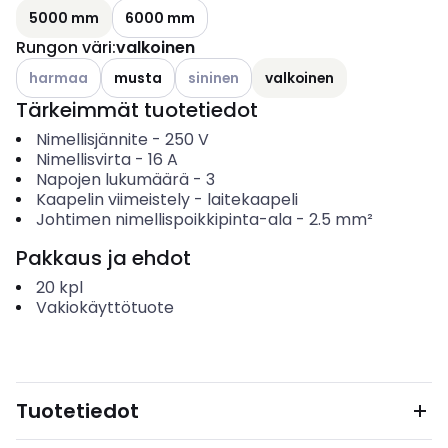
5000 mm
6000 mm
Rungon väri
:
valkoinen
Katso käytettävissä olevat vaihtoehdot
Katso käytettävissä olevat vaihtoehdo
harmaa
musta
sininen
valkoinen
Tärkeimmät tuotetiedot
Nimellisjännite
-
250
V
Nimellisvirta
-
16
A
Napojen lukumäärä
-
3
Kaapelin viimeistely
-
laitekaapeli
Johtimen nimellispoikkipinta-ala
-
2.5
mm²
Pakkaus ja ehdot
20
kpl
Vakiokäyttötuote
Tuotetiedot