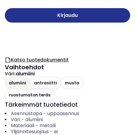
Kirjaudu
Katso tuotedokumentit
Vaihtoehdot
Väri
:
alumiini
alumiini
antrasiitti
musta
ruostumaton teräs
Tärkeimmät tuotetiedot
Asennustapa
-
uppoasennus
Väri
-
alumiini
Materiaali
-
metalli
Ylijännitesuojaus
-
ei