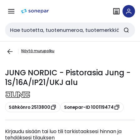
Siirry
Siirry
navigointiin
sisältöön
Haku
Näytä murupolku
JUNG NORDIC - Pistorasia Jung -
1S/16A/IP21/UKJ alu
Kopioi
Kopioi
Sähkönro 2513800
Sonepar-ID 100119474
Kirjaudu sisään tai luo tili tarkistaaksesi hinnan ja
tehdäksesi tilauksen