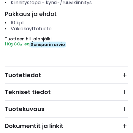
Kiinnitystapa
-
kynsi-/ruuvikiinnitys
Pakkaus ja ehdot
10
kpl
Vakiokäyttötuote
Tuotteen hiilijalanjälki
1 Kg CO₂-eq
Soneparin arvio
Tuotetiedot
Tekniset tiedot
Tuotekuvaus
Dokumentit ja linkit