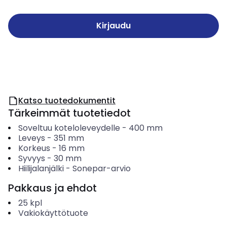
Kirjaudu
Katso tuotedokumentit
Tärkeimmät tuotetiedot
Soveltuu koteloleveydelle
-
400
mm
Leveys
-
351
mm
Korkeus
-
16
mm
Syvyys
-
30
mm
Hiilijalanjälki
-
Sonepar-arvio
Pakkaus ja ehdot
25
kpl
Vakiokäyttötuote