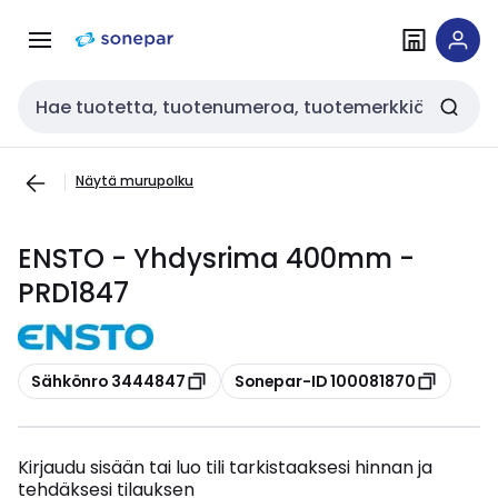
Siirry
Siirry
navigointiin
sisältöön
Haku
Näytä murupolku
ENSTO - Yhdysrima 400mm -
PRD1847
Kopioi
Kopioi
Sähkönro 3444847
Sonepar-ID 100081870
Kirjaudu sisään tai luo tili tarkistaaksesi hinnan ja
tehdäksesi tilauksen