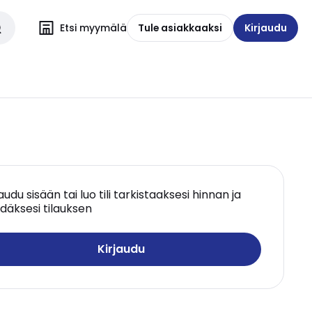
Etsi myymälä
Tule asiakkaaksi
Kirjaudu
jaudu sisään tai luo tili tarkistaaksesi hinnan ja
däksesi tilauksen
Kirjaudu