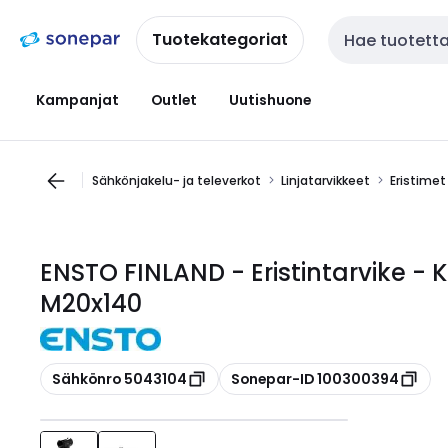
Siirry
Siirry
navigointiin
sisältöön
Tuotekategoriat
Haku
Kampanjat
Outlet
Uutishuone
Sähkönjakelu- ja televerkot
Linjatarvikkeet
Eristimet
ENSTO FINLAND - Eristintarvike - K
M20x140
Kopioi
Kopioi
Sähkönro 5043104
Sonepar-ID 100300394