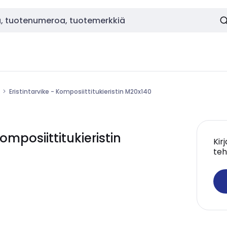
Eristintarvike - Komposiittitukieristin M20x140
omposiittitukieristin
Kir
teh