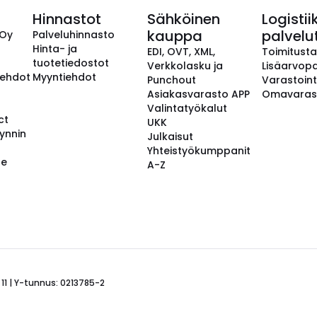
Hinnastot
Sähköinen
Logistii
kauppa
palvelu
 Oy
Palveluhinnasto
Hinta- ja
EDI, OVT, XML,
Toimitust
tuotetiedostot
Verkkolasku ja
Lisäarvopa
aehdot
Myyntiehdot
Punchout
Varastoint
Asiakasvarasto APP
Omavaras
Valintatyökalut
ct
UKK
ynnin
Julkaisut
Yhteistyökumppanit
se
A-Z
 11 | Y-tunnus: 0213785-2