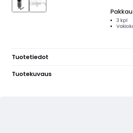
Pakkau
3
kpl
Vakiok
Tuotetiedot
Tuotekuvaus