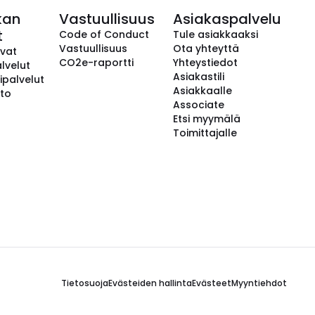
kan
Vastuullisuus
Asiakaspalvelu
t
Code of Conduct
Tule asiakkaaksi
Vastuullisuus
Ota yhteyttä
avat
CO2e-raportti
Yhteystiedot
lvelut
Asiakastili
ipalvelut
Asiakkaalle
to
Associate
Etsi myymälä
Toimittajalle
Tietosuoja
Evästeiden hallinta
Evästeet
Myyntiehdot