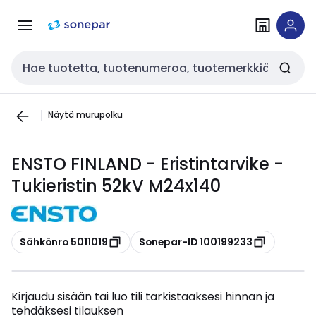
Siirry
Siirry
navigointiin
sisältöön
Haku
Näytä murupolku
ENSTO FINLAND - Eristintarvike -
Tukieristin 52kV M24x140
Kopioi
Kopioi
Sähkönro 5011019
Sonepar-ID 100199233
Kirjaudu sisään tai luo tili tarkistaaksesi hinnan ja
tehdäksesi tilauksen