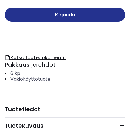
Kirjaudu
Katso tuotedokumentit
Pakkaus ja ehdot
6
kpl
Vakiokäyttötuote
Tuotetiedot
Tuotekuvaus