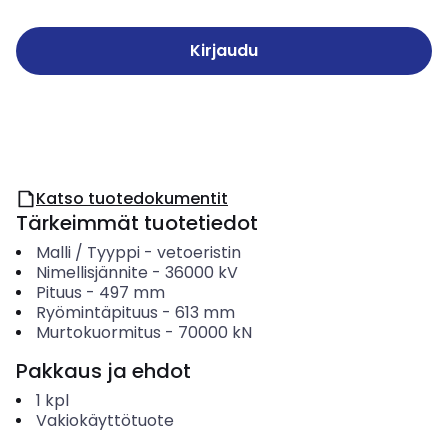
Kirjaudu
Katso tuotedokumentit
Tärkeimmät tuotetiedot
Malli / Tyyppi
-
vetoeristin
Nimellisjännite
-
36000
kV
Pituus
-
497
mm
Ryömintäpituus
-
613
mm
Murtokuormitus
-
70000
kN
Pakkaus ja ehdot
1
kpl
Vakiokäyttötuote