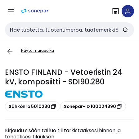
Siirry
Siirry
navigointiin
sisältöön
Haku
Näytä murupolku
ENSTO FINLAND - Vetoeristin 24
kV, komposiitti - SDI90.280
Kopioi
Kopioi
Sähkönro 5010280
Sonepar-ID 100024890
Kirjaudu sisään tai luo tili tarkistaaksesi hinnan ja
tehdäksesi tilauksen