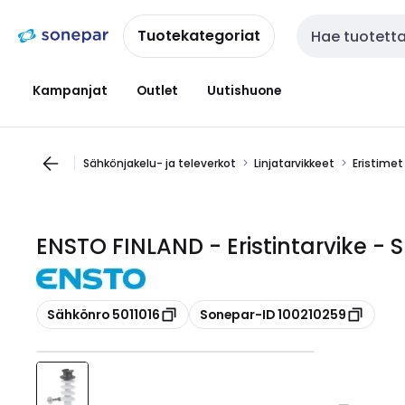
Siirry
Siirry
navigointiin
sisältöön
Tuotekategoriat
Haku
Kampanjat
Outlet
Uutishuone
Sähkönjakelu- ja televerkot
Linjatarvikkeet
Eristimet
ENSTO FINLAND - Eristintarvike - S
Kopioi
Kopioi
Sähkönro 5011016
Sonepar-ID 100210259