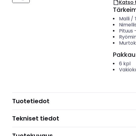
Katso 
Tärkei
Malli /
Nimelli
Pituus
Ryömin
Murtok
Pakkau
6
kpl
Vakiok
Tuotetiedot
Tekniset tiedot
Tuotekuvaus