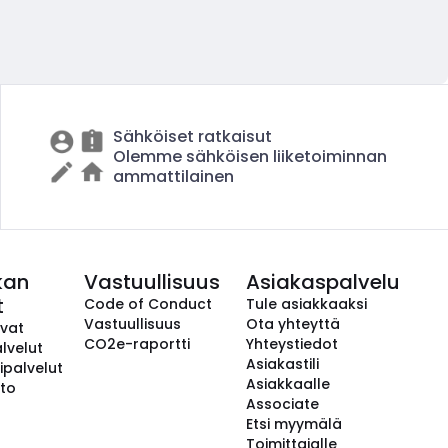
Sähköiset ratkaisut
Olemme sähköisen liiketoiminnan
ammattilainen
kan
Vastuullisuus
Asiakaspalvelu
t
Code of Conduct
Tule asiakkaaksi
Vastuullisuus
Ota yhteyttä
avat
CO2e-raportti
Yhteystiedot
lvelut
Asiakastili
ipalvelut
Asiakkaalle
to
Associate
Etsi myymälä
Toimittajalle