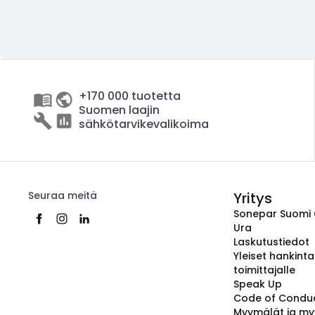
+170 000 tuotetta
Suomen laajin
sähkötarvikevalikoima
Seuraa meitä
Yritys
Sonepar Suomi
Ura
Laskutustiedot
Yleiset hankint
toimittajalle
Speak Up
Code of Condu
Myymälät ja my