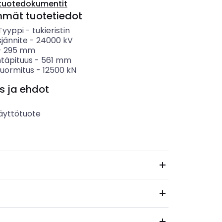
tuotedokumentit
mmät tuotetiedot
 Tyyppi
-
tukieristin
sjännite
-
24000
kV
-
295
mm
täpituus
-
561
mm
uormitus
-
12500
kN
s ja ehdot
äyttötuote