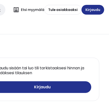
Etsi myymälä
Tule asiakkaaksi
Kirjaudu
jaudu sisään tai luo tili tarkistaaksesi hinnan ja
däksesi tilauksen
Kirjaudu