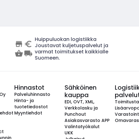
Huippuluokan logistiikka
Joustavat kuljetuspalvelut ja
varmat toimitukset kaikkialle
Suomeen.
Hinnastot
Sähköinen
Logistii
kauppa
palvelu
 Oy
Palveluhinnasto
Hinta- ja
EDI, OVT, XML,
Toimitust
tuotetiedostot
Verkkolasku ja
Lisäarvopa
aehdot
Myyntiehdot
Punchout
Varastoint
Asiakasvarasto APP
Omavaras
Valintatyökalut
ct
UKK
ynnin