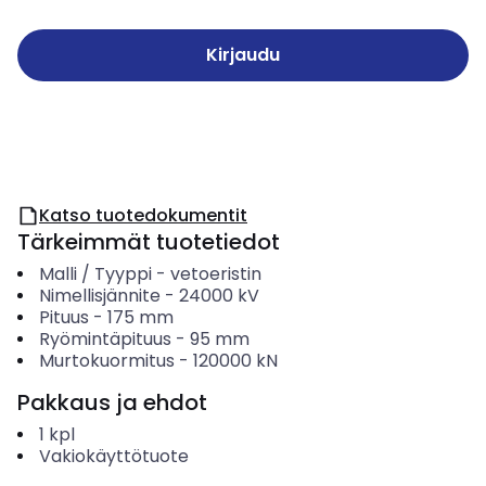
Kirjaudu
Katso tuotedokumentit
Tärkeimmät tuotetiedot
Malli / Tyyppi
-
vetoeristin
Nimellisjännite
-
24000
kV
Pituus
-
175
mm
Ryömintäpituus
-
95
mm
Murtokuormitus
-
120000
kN
Pakkaus ja ehdot
1
kpl
Vakiokäyttötuote