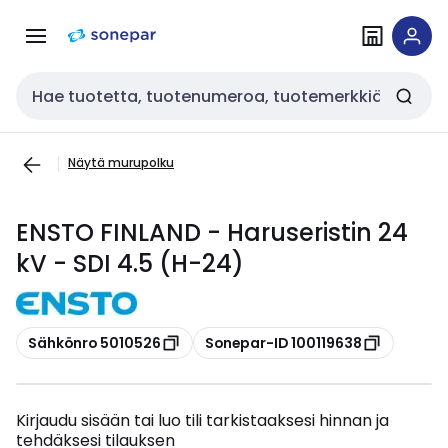
Siirry
Siirry
navigointiin
sisältöön
Haku
Näytä murupolku
ENSTO FINLAND - Haruseristin 24
kV - SDI 4.5 (H-24)
Kopioi
Kopioi
Sähkönro 5010526
Sonepar-ID 100119638
Kirjaudu sisään tai luo tili tarkistaaksesi hinnan ja
tehdäksesi tilauksen