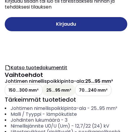
Kirjaudu sisään tai luo tili tarkistaaksesi hinnan ja
tehdäksesi tilauksen
Kirjaudu
Katso tuotedokumentit
Vaihtoehdot
Johtimen nimellispoikkipinta-ala
:
25...95 mm²
150...300 mm²
25...95 mm²
70...240 mm²
Tärkeimmät tuotetiedot
Johtimen nimellispoikkipinta-ala
-
25...95
mm²
Malli / Tyyppi
-
lämpökutiste
Johdinten lukumäärä
-
3
Nimellisjännite U0/U (Um)
-
12,7/22 (24) kV
Liitostarvikkeet (sisältyvät)
-
ruuvikaapelikenkä