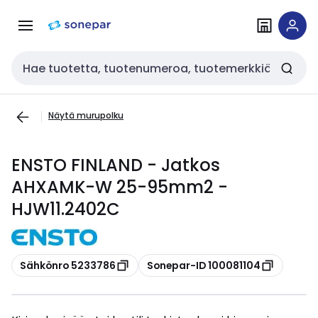
Siirry
Siirry
navigointiin
sisältöön
Haku
Näytä murupolku
ENSTO FINLAND - Jatkos
AHXAMK-W 25-95mm2 -
HJW11.2402C
Kopioi
Kopioi
Sähkönro 5233786
Sonepar-ID 100081104