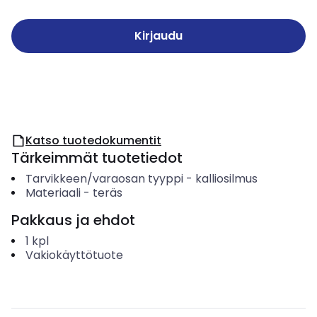
Kirjaudu
Katso tuotedokumentit
Tärkeimmät tuotetiedot
Tarvikkeen/varaosan tyyppi
-
kalliosilmus
Materiaali
-
teräs
Pakkaus ja ehdot
1
kpl
Vakiokäyttötuote