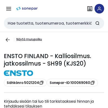
Siirry
Siirry
navigointiin
sisältöön
Haku
Näytä murupolku
ENSTO FINLAND - Kalliosilmus.
jatkossilmus - SH99 (KJS20)
Kopioi
Kopioi
Sähkönro 5021204
Sonepar-ID 100069060
Kirjaudu sisään tai luo tili tarkistaaksesi hinnan ja
tehdäksesi tilauksen