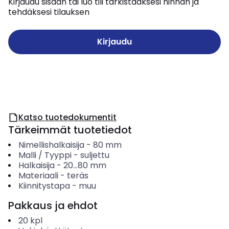
Kirjaudu sisään tai luo tili tarkistaaksesi hinnan ja
tehdäksesi tilauksen
Kirjaudu
Katso tuotedokumentit
Tärkeimmät tuotetiedot
Nimellishalkaisija
-
80
mm
Malli / Tyyppi
-
suljettu
Halkaisija
-
20...80
mm
Materiaali
-
teräs
Kiinnitystapa
-
muu
Pakkaus ja ehdot
20
kpl