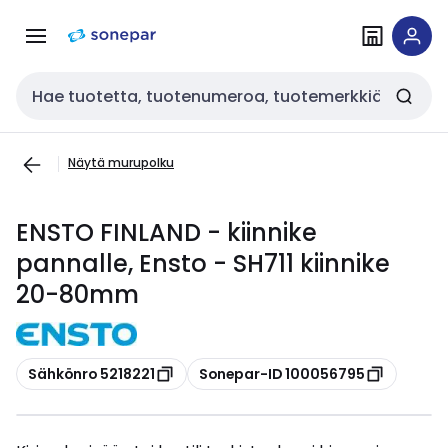
Siirry
Siirry
navigointiin
sisältöön
Haku
Näytä murupolku
ENSTO FINLAND - kiinnike
pannalle, Ensto - SH711 kiinnike
20-80mm
Kopioi
Kopioi
Sähkönro 5218221
Sonepar-ID 100056795