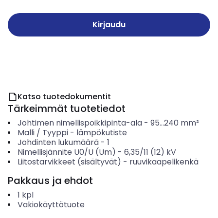
Kirjaudu
Katso tuotedokumentit
Tärkeimmät tuotetiedot
Johtimen nimellispoikkipinta-ala
-
95...240
mm²
Malli / Tyyppi
-
lämpökutiste
Johdinten lukumäärä
-
1
Nimellisjännite U0/U (Um)
-
6,35/11 (12) kV
Liitostarvikkeet (sisältyvät)
-
ruuvikaapelikenkä
Pakkaus ja ehdot
1
kpl
Vakiokäyttötuote