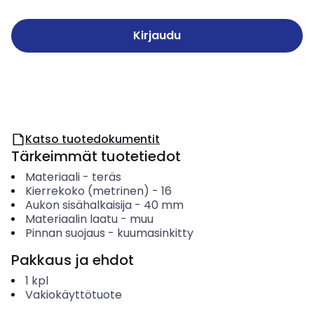
Kirjaudu
Katso tuotedokumentit
Tärkeimmät tuotetiedot
Materiaali
-
teräs
Kierrekoko (metrinen)
-
16
Aukon sisähalkaisija
-
40
mm
Materiaalin laatu
-
muu
Pinnan suojaus
-
kuumasinkitty
Pakkaus ja ehdot
1
kpl
Vakiokäyttötuote