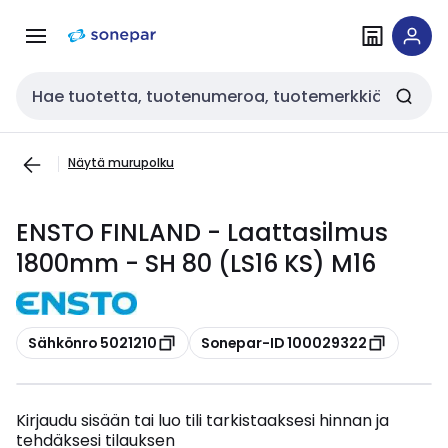
Siirry
Siirry
navigointiin
sisältöön
Haku
Näytä murupolku
ENSTO FINLAND - Laattasilmus
1800mm - SH 80 (LS16 KS) M16
Kopioi
Kopioi
Sähkönro 5021210
Sonepar-ID 100029322
Kirjaudu sisään tai luo tili tarkistaaksesi hinnan ja
tehdäksesi tilauksen