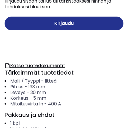
Kirjaudu sisään tai luo tili tarkistaaksesi hinnan ja
tehdäksesi tilauksen
Kirjaudu
Katso tuotedokumentit
Tärkeimmät tuotetiedot
Malli / Tyyppi
-
litteä
Pituus
-
133
mm
Leveys
-
30
mm
Korkeus
-
5
mm
Mitoitusvirta In
-
400
A
Pakkaus ja ehdot
1
kpl