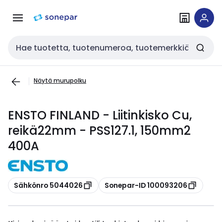
Siirry
Siirry
navigointiin
sisältöön
Haku
Näytä murupolku
ENSTO FINLAND - Liitinkisko Cu,
reikä22mm - PSS127.1, 150mm2
400A
Kopioi
Kopioi
Sähkönro 5044026
Sonepar-ID 100093206