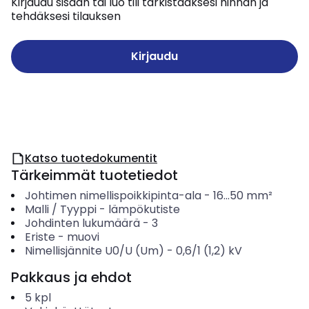
Kirjaudu sisään tai luo tili tarkistaaksesi hinnan ja
tehdäksesi tilauksen
Kirjaudu
Katso tuotedokumentit
Tärkeimmät tuotetiedot
Johtimen nimellispoikkipinta-ala
-
16...50
mm²
Malli / Tyyppi
-
lämpökutiste
Johdinten lukumäärä
-
3
Eriste
-
muovi
Nimellisjännite U0/U (Um)
-
0,6/1 (1,2) kV
Pakkaus ja ehdot
5
kpl