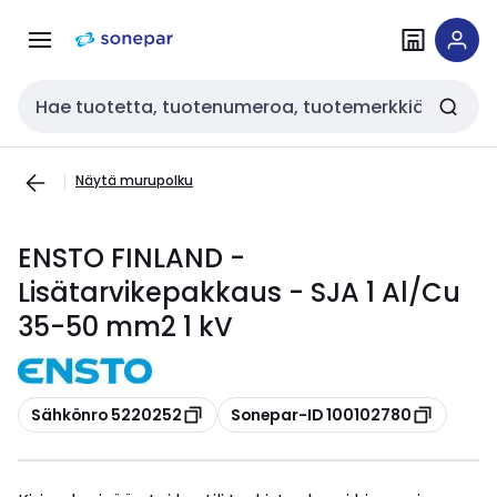
Siirry
Siirry
navigointiin
sisältöön
Haku
Näytä murupolku
ENSTO FINLAND -
Lisätarvikepakkaus - SJA 1 Al/Cu
35-50 mm2 1 kV
Kopioi
Kopioi
Sähkönro 5220252
Sonepar-ID 100102780