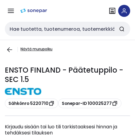
Siirry
Siirry
navigointiin
sisältöön
Haku
Näytä murupolku
ENSTO FINLAND - Päätetuppilo -
SEC 1.5
Kopioi
Kopioi
Sähkönro 5220710
Sonepar-ID 100025277
Kirjaudu sisään tai luo tili tarkistaaksesi hinnan ja
tehdäksesi tilauksen