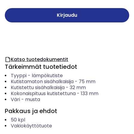
Kirjaudu
Katso tuotedokumentit
Tärkeimmät tuotetiedot
Tyyppi
-
lämpökutiste
Kutistamaton sisähalkaisija
-
75
mm
Kutistettu sisähalkaisija
-
32
mm
Kokonaispituus kutistettuna
-
133
mm
Väri
-
musta
Pakkaus ja ehdot
50
kpl
Vakiokäyttötuote