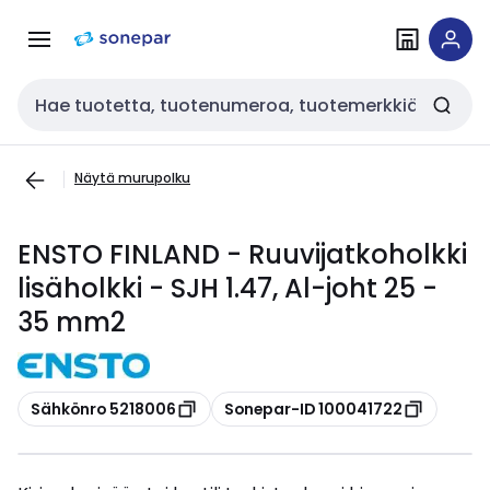
Siirry
Siirry
navigointiin
sisältöön
Haku
Näytä murupolku
ENSTO FINLAND - Ruuvijatkoholkki
lisäholkki - SJH 1.47, Al-joht 25 -
35 mm2
Kopioi
Kopioi
Sähkönro 5218006
Sonepar-ID 100041722