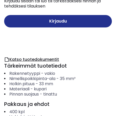
Kirjaudu sisään tai luo tili tarkistaaksesi hinnan ja
tehdäksesi tilauksen
Kirjaudu
Katso tuotedokumentit
Tärkeimmät tuotetiedot
Rakennetyyppi
-
vakio
Nimellispoikkipinta-ala
-
35
mm²
Holkin pituus
-
33
mm
Materiaali
-
kupari
Pinnan suojaus
-
tinattu
Pakkaus ja ehdot
400
kpl