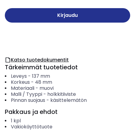
Kirjaudu
Katso tuotedokumentit
Tärkeimmät tuotetiedot
Leveys
-
137
mm
Korkeus
-
48
mm
Materiaali
-
muovi
Malli / Tyyppi
-
holkkitiiviste
Pinnan suojaus
-
käsittelemätön
Pakkaus ja ehdot
1
kpl
Vakiokäyttötuote