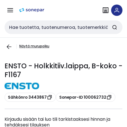
Siirry
Siirry
navigointiin
sisältöön
Haku
Näytä murupolku
ENSTO - Holkkitiiv.laippa, B-koko -
F1167
Kopioi
Kopioi
Sähkönro 3443867
Sonepar-ID 100062732
Kirjaudu sisään tai luo tili tarkistaaksesi hinnan ja
tehdäksesi tilauksen