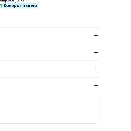
ilijalanjälki
eq
Soneparin arvio