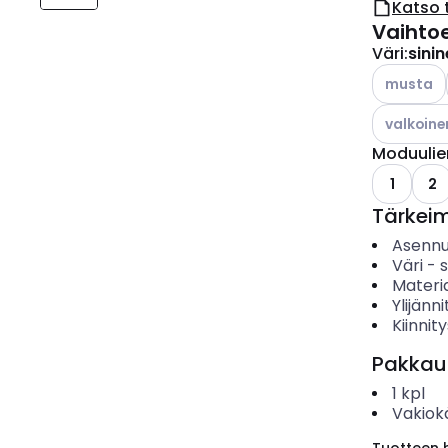
Katso 
Vaihto
Väri
:
sini
Katso käyt
musta
Katso käyt
valkoine
Moduulie
1
2
Tärkei
Asenn
Väri
-
s
Materia
Ylijänn
Kiinnit
Pakkau
1
kpl
Vakiok