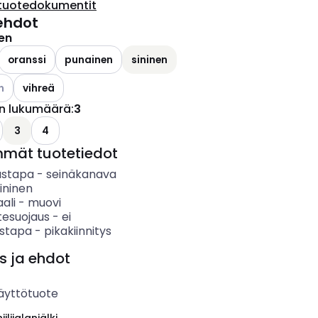
tuotedokumentit
ehdot
nen
ettävissä olevat vaihtoehdot
oranssi
punainen
sininen
ettävissä olevat vaihtoehdot
n
vihreä
n lukumäärä
:
3
3
4
mmät tuotetiedot
ustapa
-
seinäkanava
ininen
ali
-
muovi
itesuojaus
-
ei
ystapa
-
pikakiinnitys
s ja ehdot
äyttötuote