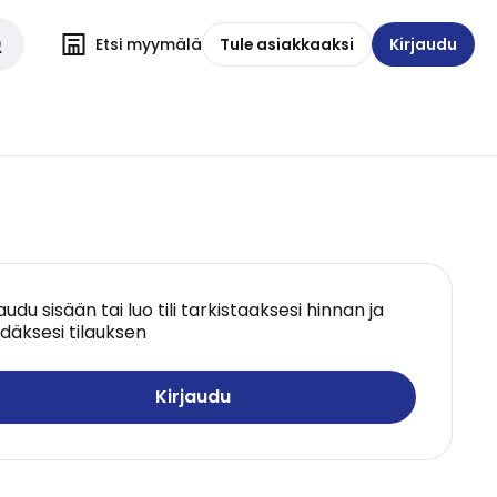
Etsi myymälä
Tule asiakkaaksi
Kirjaudu
jaudu sisään tai luo tili tarkistaaksesi hinnan ja
däksesi tilauksen
Kirjaudu