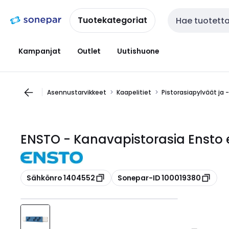
Siirry
Siirry
navigointiin
sisältöön
Tuotekategoriat
Haku
Kampanjat
Outlet
Uutishuone
Asennustarvikkeet
Kaapelitiet
Pistorasiapylväät ja 
ENSTO - Kanavapistorasia Ensto e
Kopioi
Kopioi
Sähkönro 1404552
Sonepar-ID 100019380