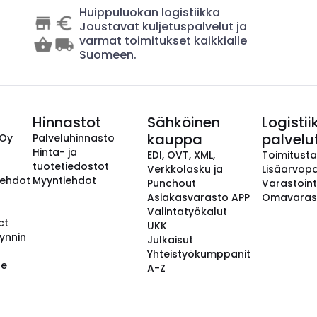
Huippuluokan logistiikka
Joustavat kuljetuspalvelut ja
varmat toimitukset kaikkialle
Suomeen.
Hinnastot
Sähköinen
Logistii
kauppa
palvelu
 Oy
Palveluhinnasto
Hinta- ja
EDI, OVT, XML,
Toimitust
tuotetiedostot
Verkkolasku ja
Lisäarvopa
aehdot
Myyntiehdot
Punchout
Varastoint
Asiakasvarasto APP
Omavaras
Valintatyökalut
ct
UKK
ynnin
Julkaisut
Yhteistyökumppanit
se
A-Z