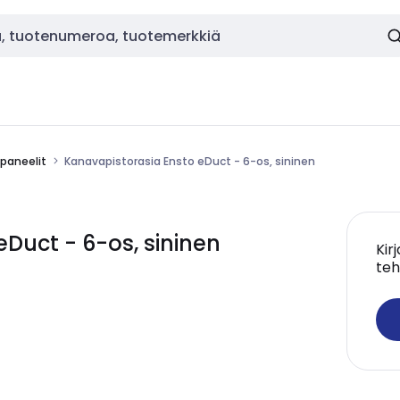
-paneelit
Kanavapistorasia Ensto eDuct - 6-os, sininen
Duct - 6-os, sininen
Kir
teh