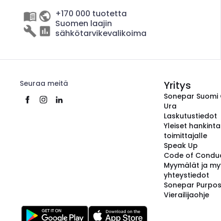
+170 000 tuotetta
Suomen laajin
sähkötarvikevalikoima
Seuraa meitä
Yritys
Sonepar Suomi
Ura
Laskutustiedot
Yleiset hankint
toimittajalle
Speak Up
Code of Condu
Myymälät ja my
yhteystiedot
Sonepar Purpo
Vierailijaohje