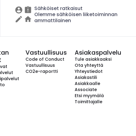
Sähköiset ratkaisut
Olemme sähköisen liiketoiminnan
ammattilainen
kan
Vastuullisuus
Asiakaspalvelu
t
Code of Conduct
Tule asiakkaaksi
Vastuullisuus
Ota yhteyttä
avat
CO2e-raportti
Yhteystiedot
lvelut
Asiakastili
ipalvelut
Asiakkaalle
to
Associate
Etsi myymälä
Toimittajalle