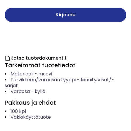
Kirjaudu
Katso tuotedokumentit
Tärkeimmät tuotetiedot
Materiaali
-
muovi
Tarvikkeen/varaosan tyyppi
-
kiinnitysosat/-
sarjat
Varaosa
-
kyllä
Pakkaus ja ehdot
100
kpl
Vakiokäyttötuote