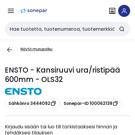
Siirry
Siirry
navigointiin
sisältöön
Haku
Näytä murupolku
ENSTO - Kansiruuvi ura/ristipää
600mm - OLS32
Kopioi
Kopioi
Sähkönro 3444092
Sonepar-ID 100062138
Kirjaudu sisään tai luo tili tarkistaaksesi hinnan ja
tehdäksesi tilauksen