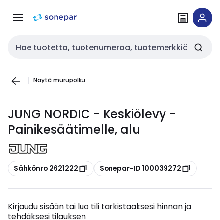
Siirry
Siirry
navigointiin
sisältöön
Haku
Näytä murupolku
JUNG NORDIC - Keskiölevy -
Painikesäätimelle, alu
Kopioi
Kopioi
Sähkönro 2621222
Sonepar-ID 100039272
Kirjaudu sisään tai luo tili tarkistaaksesi hinnan ja
tehdäksesi tilauksen