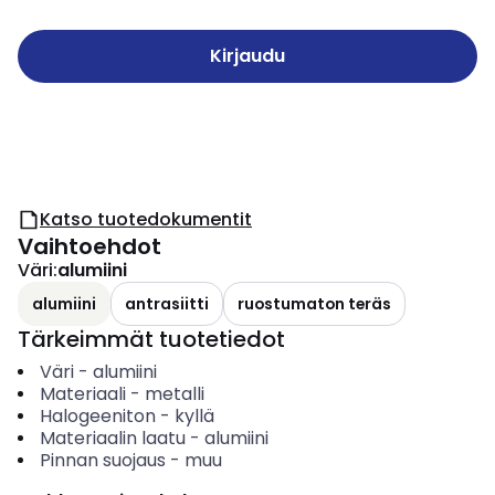
Kirjaudu
Katso tuotedokumentit
Vaihtoehdot
Väri
:
alumiini
alumiini
antrasiitti
ruostumaton teräs
Tärkeimmät tuotetiedot
Väri
-
alumiini
Materiaali
-
metalli
Halogeeniton
-
kyllä
Materiaalin laatu
-
alumiini
Pinnan suojaus
-
muu