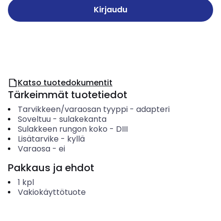
Kirjaudu
Katso tuotedokumentit
Tärkeimmät tuotetiedot
Tarvikkeen/varaosan tyyppi
-
adapteri
Soveltuu
-
sulakekanta
Sulakkeen rungon koko
-
DIII
Lisätarvike
-
kyllä
Varaosa
-
ei
Pakkaus ja ehdot
1
kpl
Vakiokäyttötuote