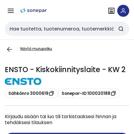
Siirry
Siirry
navigointiin
sisältöön
Haku
Näytä murupolku
ENSTO - Kiskokiinnityslaite - KW 2
Kopioi
Kopioi
Sähkönro 3000619
Sonepar-ID 100020188
Kirjaudu sisään tai luo tili tarkistaaksesi hinnan ja
tehdäksesi tilauksen