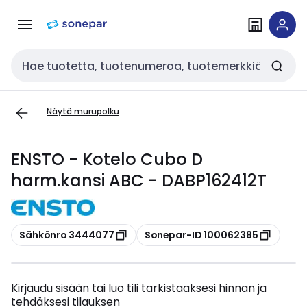
Siirry
Siirry
navigointiin
sisältöön
Haku
Näytä murupolku
ENSTO - Kotelo Cubo D
harm.kansi ABC - DABP162412T
Kopioi
Kopioi
Sähkönro 3444077
Sonepar-ID 100062385
Kirjaudu sisään tai luo tili tarkistaaksesi hinnan ja
tehdäksesi tilauksen