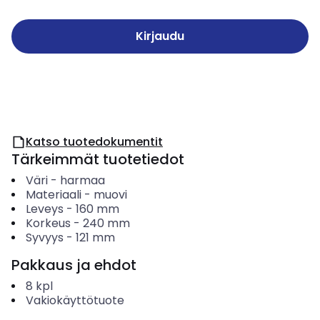
Kirjaudu
Katso tuotedokumentit
Tärkeimmät tuotetiedot
Väri
-
harmaa
Materiaali
-
muovi
Leveys
-
160
mm
Korkeus
-
240
mm
Syvyys
-
121
mm
Pakkaus ja ehdot
8
kpl
Vakiokäyttötuote