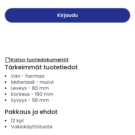
Kirjaudu
Katso tuotedokumentit
Tärkeimmät tuotetiedot
Väri
-
harmaa
Materiaali
-
muovi
Leveys
-
80
mm
Korkeus
-
160
mm
Syvyys
-
56
mm
Pakkaus ja ehdot
12
kpl
Vakiokäyttötuote