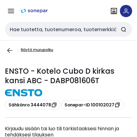
Siirry
Siirry
navigointiin
sisältöön
Haku
Näytä murupolku
ENSTO - Kotelo Cubo D kirkas
kansi ABC - DABP081606T
Kopioi
Kopioi
Sähkönro 3444078
Sonepar-ID 100102027
Kirjaudu sisään tai luo tili tarkistaaksesi hinnan ja
tehdäksesi tilauksen