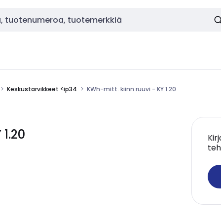
Keskustarvikkeet <ip34
KWh-mitt. kiinn.ruuvi - KY 1.20
 1.20
Kir
teh