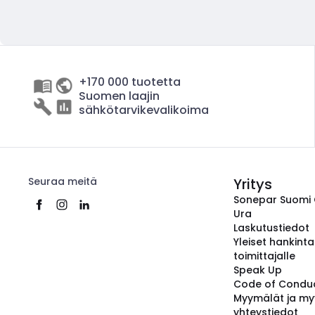
+170 000 tuotetta
Suomen laajin
sähkötarvikevalikoima
Seuraa meitä
Yritys
Sonepar Suomi
Ura
Laskutustiedot
Yleiset hankint
toimittajalle
Speak Up
Code of Condu
Myymälät ja my
yhteystiedot