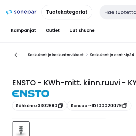
Siirry
Siirry
navigointiin
sisältöön
Tuotekategoriat
Haku
Kampanjat
Outlet
Uutishuone
Keskukset ja keskustarvikkeet
Keskukset ja osat <ip34
ENSTO - KWh-mitt. kiinn.ruuvi - KY
Kopioi
Kopioi
Sähkönro 3302690
Sonepar-ID 100020079