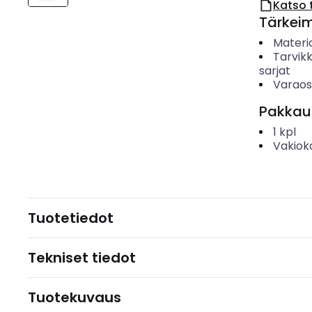
Katso 
Tärkei
Materia
Tarvik
sarjat
Varao
Pakkau
1
kpl
Vakiok
Tuotetiedot
Tekniset tiedot
Tuotekuvaus