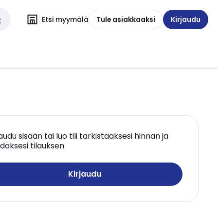
Etsi myymälä
Tule asiakkaaksi
Kirjaudu
jaudu sisään tai luo tili tarkistaaksesi hinnan ja
däksesi tilauksen
Kirjaudu