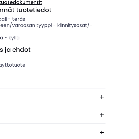
tuotedokumentit
mmät tuotetiedot
ali
-
teräs
keen/varaosan tyyppi
-
kiinnitysosat/-
sa
-
kyllä
s ja ehdot
äyttötuote