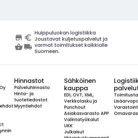
Huippuluokan logistiikka
Joustavat kuljetuspalvelut ja
varmat toimitukset kaikkialle
Suomeen.
Hinnastot
Sähköinen
Logistii
kauppa
palvelu
 Oy
Palveluhinnasto
Hinta- ja
EDI, OVT, XML,
Toimitust
tuotetiedostot
Verkkolasku ja
Lisäarvopa
aehdot
Myyntiehdot
Punchout
Varastoint
Asiakasvarasto APP
Omavaras
Valintatyökalut
ct
UKK
ynnin
Julkaisut