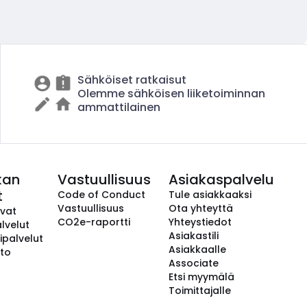
Sähköiset ratkaisut
Olemme sähköisen liiketoiminnan
ammattilainen
kan
Vastuullisuus
Asiakaspalvelu
t
Code of Conduct
Tule asiakkaaksi
Vastuullisuus
Ota yhteyttä
avat
CO2e-raportti
Yhteystiedot
lvelut
Asiakastili
ipalvelut
Asiakkaalle
to
Associate
Etsi myymälä
Toimittajalle