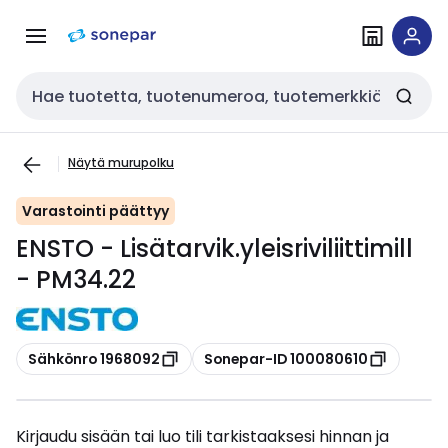
Siirry
Siirry
navigointiin
sisältöön
Haku
Näytä murupolku
Varastointi päättyy
ENSTO - Lisätarvik.yleisriviliittimill
- PM34.22
Kopioi
Kopioi
Sähkönro 1968092
Sonepar-ID 100080610
Kirjaudu sisään tai luo tili tarkistaaksesi hinnan ja