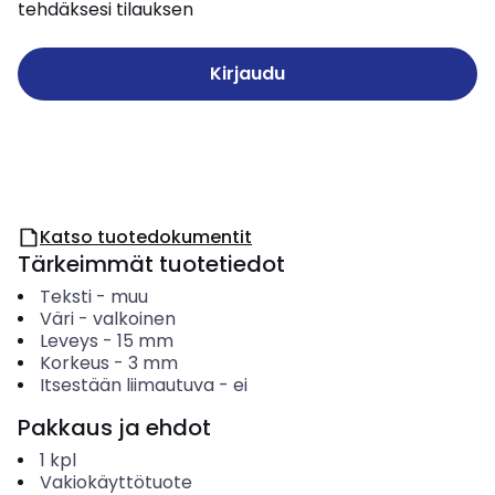
tehdäksesi tilauksen
Kirjaudu
Katso tuotedokumentit
Tärkeimmät tuotetiedot
Teksti
-
muu
Väri
-
valkoinen
Leveys
-
15
mm
Korkeus
-
3
mm
Itsestään liimautuva
-
ei
Pakkaus ja ehdot
1
kpl
Vakiokäyttötuote